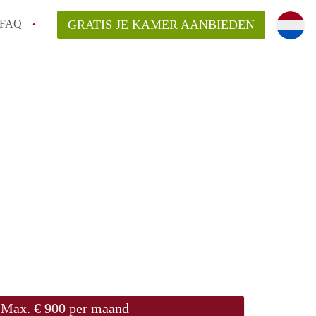
FAQ
GRATIS JE KAMER AANBIEDEN
!
en op een Kamer in Almere?
van KamerAlmere?
rsvergoeding/bemiddelingsvergoeding?
Max. € 900 per maand