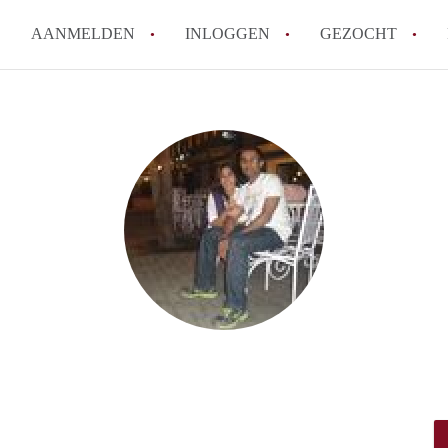
AANMELDEN
INLOGGEN
GEZOCHT
How to translate KamerAlmere
Wat is KamerAlmere?
Hoeveel kost het om te reager
Wat is de privacyverklaring 
Berekent KamerAlmere makelaa
Alle veelgestelde vragen