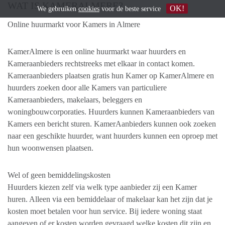
WAT IS KAMERALMERE?
OK!
We gebruiken
cookies
voor de beste service
Online huurmarkt voor Kamers in Almere
​KamerAlmere is een online huurmarkt waar huurders en
Kameraanbieders rechtstreeks met elkaar in contact komen. ​
Kameraanbieders plaatsen gratis hun ​Kamer op KamerAlmere en
huurders zoeken door alle Kamers van particuliere ​
Kameraanbieders, makelaars, beleggers en
woningbouwcorporaties. Huurders kunnen Kameraanbieders van
Kamers een bericht sturen. KamerAanbieders kunnen ook zoeken
naar een geschikte huurder, want huurders kunnen een oproep met
hun woonwensen plaatsen.
Wel of geen bemiddelingskosten
Huurders kiezen zelf via welk type aanbieder zij een Kamer
huren. Alleen via een bemiddelaar of makelaar kan het zijn dat je
kosten moet betalen voor hun service. Bij iedere woning staat
aangeven of er kosten worden gevraagd welke kosten dit zijn en