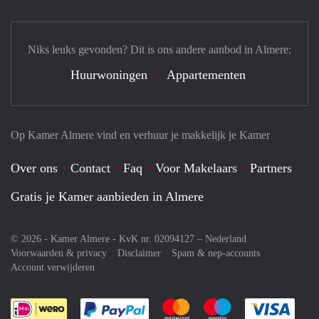
Niks leuks gevonden? Dit is ons andere aanbod in Almere:
Huurwoningen
Appartementen
Op Kamer Almere vind en verhuur je makkelijk je Kamer
Over ons
Contact
Faq
Voor Makelaars
Partners
Gratis je Kamer aanbieden in Almere
© 2026 - Kamer Almere - KvK nr. 02094127 –
Nederland
Voorwaarden & privacy
Disclaimer
Spam & nep-accounts
Account verwijderen
Je rekent gemakkelijk af met Paypal
Je rekent gemakkelijk af met M
Je rekent gemakkelij
Je re