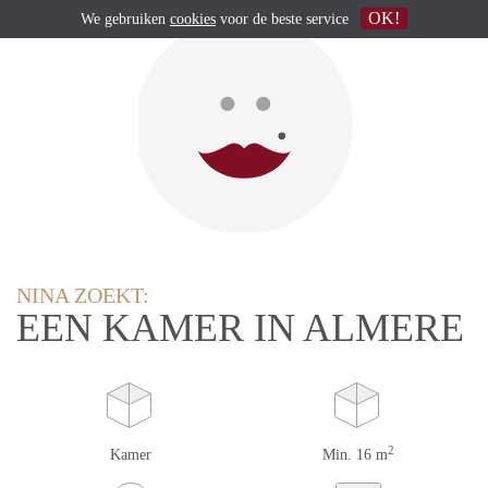
OK!
We gebruiken
cookies
voor de beste service
NINA ZOEKT:
EEN KAMER IN ALMERE
2
Kamer
Min. 16 m