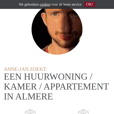
OK!
We gebruiken
cookies
voor de beste service
ANNE-JAN ZOEKT:
EEN HUURWONING /
KAMER / APPARTEMENT
IN ALMERE