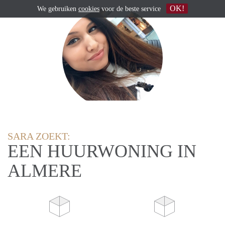
OK!
We gebruiken
cookies
voor de beste service
SARA ZOEKT:
EEN HUURWONING IN
ALMERE