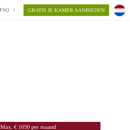
FAQ
GRATIS JE KAMER AANBIEDEN
!
en op een Kamer in Almere?
van KamerAlmere?
rsvergoeding/bemiddelingsvergoeding?
Max. € 1050 per maand