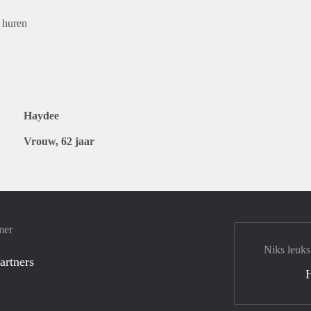
 huren
Haydee
Vrouw, 62 jaar
mer
Niks leuks
artners