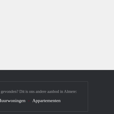
 gevonden? Dit is ons andere aanbod in Almere:
Huurwoningen
Appartementen