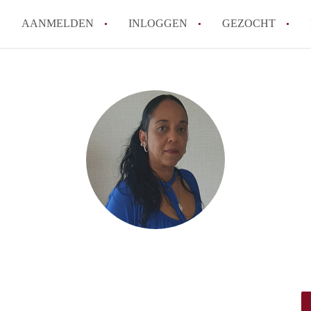
AANMELDEN
INLOGGEN
GEZOCHT
How to translate KamerAlmere
Wat is KamerAlmere?
Hoeveel kost het om te reager
Wat is de privacyverklaring 
Berekent KamerAlmere makelaa
Alle veelgestelde vragen