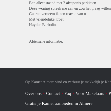
Ben alleenstaand met 2 alcaponis parkieten
Deze woning spreek me aan en zou het graag willen
Gaarne verneem ik een reactie van u
Met vriendelijke groet,
Haydee Barbolina
Algemene informatie:
Op Kamer Almere vind en verhuur je makkelijk je Ka
Over ons
Contact
Faq
Voor Makelaars
P
Gratis je Kamer aanbieden in Almere