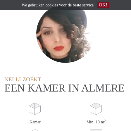
OK!
We gebruiken
cookies
voor de beste service
NELLI ZOEKT:
EEN KAMER IN ALMERE
2
Kamer
Min. 10 m