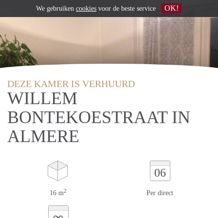
OK!
We gebruiken
cookies
voor de beste service
DEZE KAMER IS VERHUURD
WILLEM
BONTEKOESTRAAT IN
ALMERE
06
2
16 m
Per direct
∞