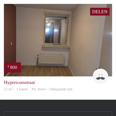
DELEN
800
€
Do
Hypericumstraat
2
12 m
· 1 kamer · Per direct - Onbepaalde tijd