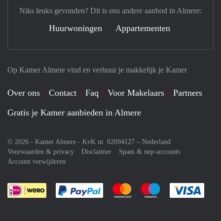
Niks leuks gevonden? Dit is ons andere aanbod in Almere:
Huurwoningen
Appartementen
Op Kamer Almere vind en verhuur je makkelijk je Kamer
Over ons
Contact
Faq
Voor Makelaars
Partners
Gratis je Kamer aanbieden in Almere
© 2026 - Kamer Almere - KvK nr. 02094127 –
Nederland
Voorwaarden & privacy
Disclaimer
Spam & nep-accounts
Account verwijderen
Je rekent gemakkelijk af met Paypal
Je rekent gemakkelijk af met M
Je rekent gemakkelij
Je re