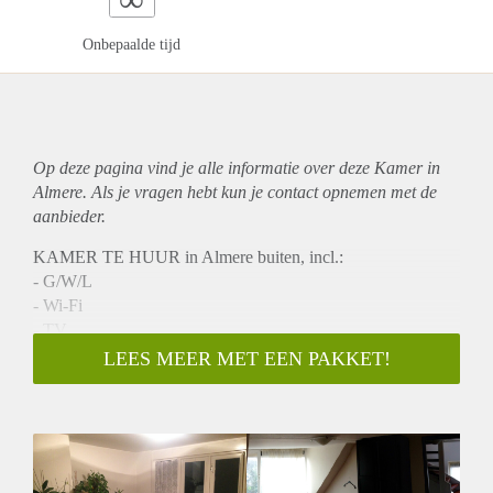
Onbepaalde tijd
Op deze pagina vind je alle informatie over deze Kamer in
Almere. Als je vragen hebt kun je contact opnemen met de
aanbieder.
KAMER TE HUUR in Almere buiten, incl.:
- G/W/L
- Wi-Fi
- TV
- Inschrijving mogelijk!
LEES MEER MET EEN PAKKET!
- Wasmachine
Faciliteiten:
- Gunstig gelegen t.o.v. NS- Stations Almere Oostvaarders en
Almere Buiten
- Bushaltes dichtbij