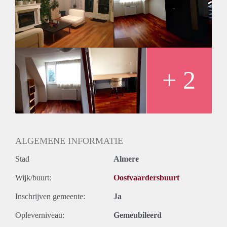
- Gunstig gelegen t.o.v. winkels, zoals o.a. Albert Heijn en
Plus
- Huisarts en apotheek op loopafstand.
- Sportschool dichtbij gelegen
- Natuurgebied Oostvaardersplassen dichtbij gelegen
PER DIRECT BESCHIKBAAR!
Voorkeur gaat naar een nette werkende (studerende) 20+
+ 2
dame!
Interesse? Of ken je misschien iemand die op zoek is? Neem
dan contact met mij op.
ALGEMENE INFORMATIE
Stad
Almere
Wijk/buurt:
Oostvaardersbuurt
Inschrijven gemeente:
Ja
Opleverniveau:
Gemeubileerd