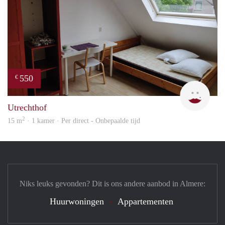
550
€
Gina
Utrechthof
2
15 m
· 1 kamer · Per direct - Onbepaalde tijd
Niks leuks gevonden? Dit is ons andere aanbod in Almere:
Huurwoningen
Appartementen