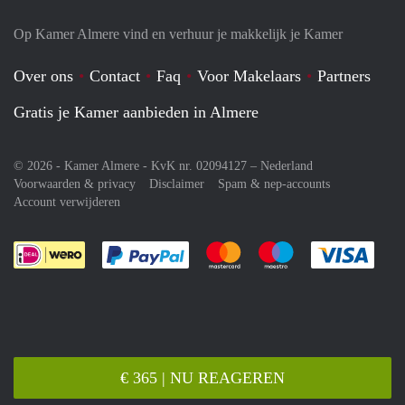
Op Kamer Almere vind en verhuur je makkelijk je Kamer
Over ons
Contact
Faq
Voor Makelaars
Partners
Gratis je Kamer aanbieden in Almere
© 2026 - Kamer Almere - KvK nr. 02094127 –
Nederland
Voorwaarden & privacy
Disclaimer
Spam & nep-accounts
Account verwijderen
Je rekent gemakkelijk af met Paypal
Je rekent gemakkelijk af met M
Je rekent gemakkelij
Je re
€ 365 | NU REAGEREN