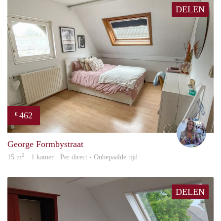
DELEN
462
€
Nina
George Formbystraat
2
15 m
· 1 kamer · Per direct - Onbepaalde tijd
DELEN