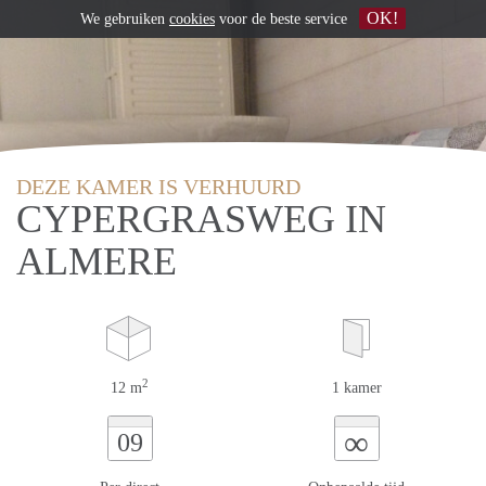
OK!
We gebruiken
cookies
voor de beste service
DEZE KAMER IS VERHUURD
CYPERGRASWEG IN
ALMERE
2
12 m
1 kamer
∞
09