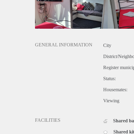
GENERAL INFORMATION
City
District/Neighb
Register municip
Status:
Housemates:
Viewing
FACILITIES
Shared b
Shared ki