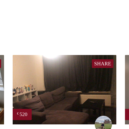
SHARE
520
€
Gina
Frank