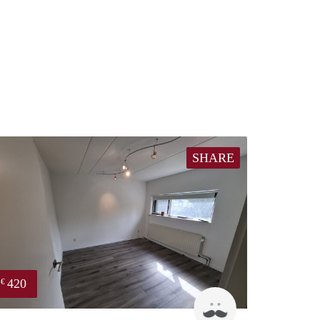
SHARE
420
€
Marc