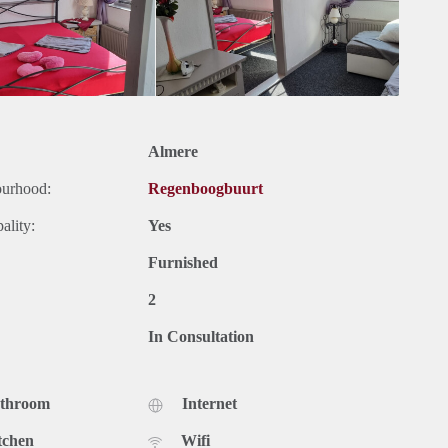
Almere
ourhood:
Regenboogbuurt
ality:
Yes
Furnished
2
In Consultation
athroom
Internet
tchen
Wifi