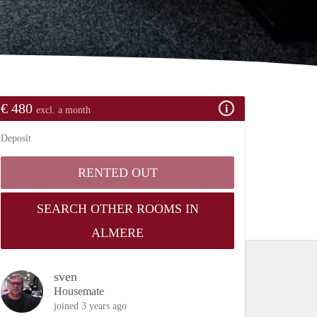
€ 480
excl. a month
Deposit
RENTED OUT
SEARCH OTHER ROOMS IN
ALMERE
sven
Housemate
joined 3 years ago