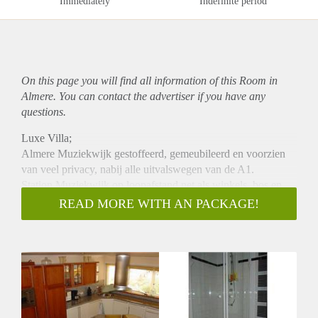
Immediately
Indefinite period
On this page you will find all information of this Room in
Almere. You can contact the advertiser if you have any
questions.
Luxe Villa;
Almere Muziekwijk gestoffeerd, gemeubileerd en voorzien
van veel privacy, nabij alle uitvalswegen van de A1.
Station Muziekwijk op loopafstand net als winkels, bos en
sport accomodaties.
READ MORE WITH AN PACKAGE!
Parkeren gratis voor de deur.
Wij bieden;
Een ruime kamer met veel privacy en gedeelde ruimte
(woonkamer: volledig meubilair, woonkeuken: voorzien van
alle inbouwapparaturen en utility room met wasmachine) tuin
met veel privacy.
Gratis parkeren voor de deur