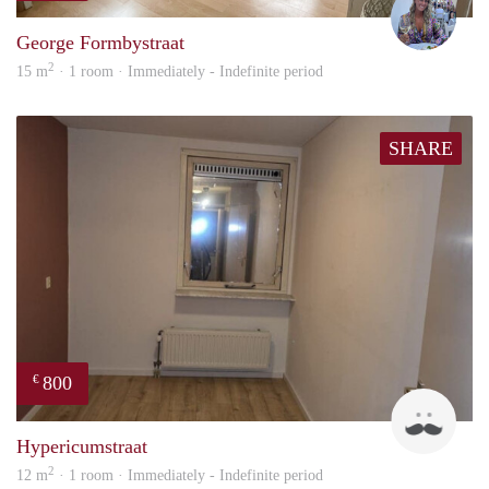
George Formbystraat
2
15 m
· 1 room · Immediately - Indefinite period
SHARE
800
€
Do
Hypericumstraat
2
12 m
· 1 room · Immediately - Indefinite period