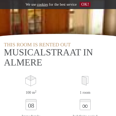
OK!
We use
cookies
for the best service
THIS ROOM IS RENTED OUT
MUSICALSTRAAT IN
ALMERE
2
100 m
1 room
∞
08