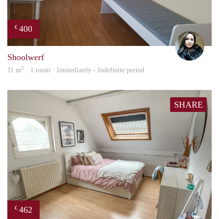
400
€
Elen
Shoolwerf
2
11 m
· 1 room · Immediately - Indefinite period
SHARE
462
€
Nina